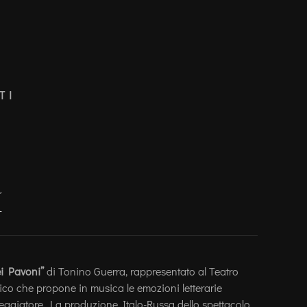
TI
i
ei Pavoni”
di Tonino Guerra, rappresentato al Teatro
tico che propone in musica le emozioni letterarie
eggiatore. La produzione Italo-Russa dello spettacolo