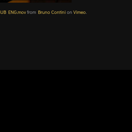
o-SUB ENG.mov
from
Bruno Contini
on
Vimeo
.