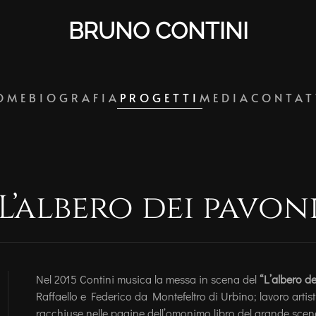
BRUNO CONTINI
OME
BIOGRAFIA
PROGETTI
MEDIA
CONTAT
L’albero dei pavon
Nel 2015 Contini musica la messa in scena del
“L’albero d
Raffaello e Federico da Montefeltro di Urbino; lavoro artis
racchiuse nelle pagine dell’omonimo libro del grande scen