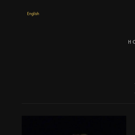
English
Passa al contenuto principale
H